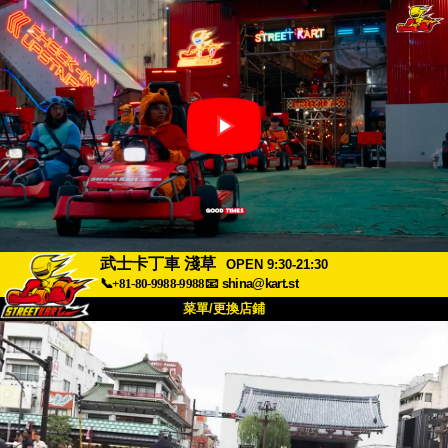
武士卡丁車 淺草
OPEN 9:30-21:30
📞+81-80-9988-9988
📧
shina@kart.st
菜單/更換店鋪
首頁
關於我們
規格
價格
交通資訊
顧客評價
常見問題