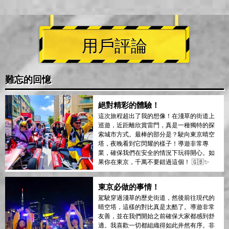
用戶評論
難忘的回憶
絕對精彩的體驗！
這次旅程超出了我的想像！在淺草的街道上
巡遊，近距離欣賞雷門，真是一種獨特的探
索城市方式。最棒的部分是？駛向東京晴空
塔，夜晚看到它閃耀的樣子！導遊非常專
業，確保我們在安全的情況下玩得開心。如
果你在東京，千萬不要錯過這個！ 🇬🇧✨
東京必做的事情！
駕駛穿過淺草的歷史街道，然後前往現代的
晴空塔，這樣的對比真是太酷了。導遊非常
友善，並在我們開始之前確保大家都感到舒
適。我喜歡一切都組織得如此井然有序。非