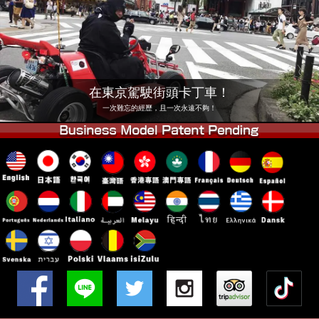
公司
預訂
更換店鋪
東京 品川 #1
東京 秋葉原 #1
東京 秋葉原 #2
東京 澀谷
在東京駕駛街頭卡丁車！
東京 澀谷分店
東京灣
一次難忘的經歷，且一次永遠不夠！
東京 淺草
大阪
沖繩