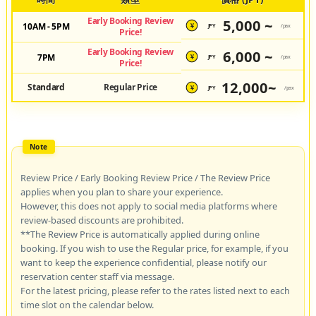
Early Booking Review
5,000 ~
10AM - 5PM
JPY
/pax
¥
Price!
Early Booking Review
6,000 ~
7PM
JPY
/pax
¥
Price!
12,000~
Standard
Regular Price
JPY
/pax
¥
Review Price / Early Booking Review Price / The Review Price
applies when you plan to share your experience.
However, this does not apply to social media platforms where
review-based discounts are prohibited.
**The Review Price is automatically applied during online
booking. If you wish to use the Regular price, for example, if you
want to keep the experience confidential, please notify our
reservation center staff via message.
For the latest pricing, please refer to the rates listed next to each
time slot on the calendar below.