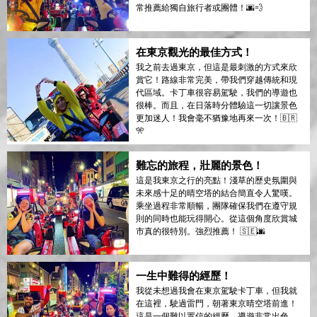
常推薦給獨自旅行者或團體！🌆💨
在東京觀光的最佳方式！
我之前去過東京，但這是最刺激的方式來欣
賞它！路線非常完美，帶我們穿越傳統和現
代區域。卡丁車很容易駕駛，我們的導遊也
很棒。而且，在日落時分體驗這一切讓景色
更加迷人！我會毫不猶豫地再來一次！🇧🇷
🎌
難忘的旅程，壯麗的景色！
這是我東京之行的亮點！淺草的歷史氛圍與
未來感十足的晴空塔的結合簡直令人驚嘆。
乘坐過程非常順暢，團隊確保我們在遵守規
則的同時也能玩得開心。從這個角度欣賞城
市真的很特別。強烈推薦！ 🇸🇪🌆
一生中難得的經歷！
我從未想過我會在東京駕駛卡丁車，但我就
在這裡，駛過雷門，朝著東京晴空塔前進！
這是一個難以置信的經歷。導遊非常出色，