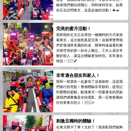
確保我們都玩得開心，同時保持安全。如果
你正在訪問東京，這是必做的活動！🍀🚗
完美的蜜月活動！
我和我的丈夫正在尋找一種獨特的方式來探
索東京，這次旅程真是完美！這個導覽帶我
們穿過淺草美麗的街道，開車時遠遠看到東
京晴空塔的那一刻令人難忘。工作人員非常
樂於助人，讓這次體驗更加特別。非常適合
情侶！🇮🇹💕
非常適合朋友和家人！
我和一群朋友一起參加了這個旅程，這是我
們旅行的亮點！整個體驗非常順利，從登記
到實際的駕駛。駛過東京一些最著名的景點
讓我們感覺像是在拍電影。我一定會推薦給
任何來東京的人！🇦🇺🎉
刺激且獨特的體驗！
在東京開卡丁車？太好了！我喜歡我們能夠