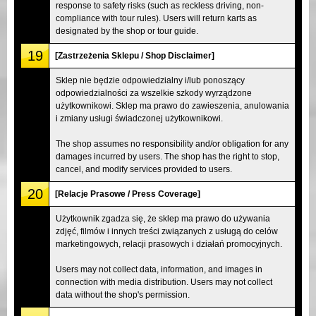
response to safety risks (such as reckless driving, non-
compliance with tour rules). Users will return karts as
designated by the shop or tour guide.
19
[Zastrzeżenia Sklepu / Shop Disclaimer]
Sklep nie będzie odpowiedzialny i/lub ponoszący
odpowiedzialności za wszelkie szkody wyrządzone
użytkownikowi. Sklep ma prawo do zawieszenia, anulowania
i zmiany usługi świadczonej użytkownikowi.
The shop assumes no responsibility and/or obligation for any
damages incurred by users. The shop has the right to stop,
cancel, and modify services provided to users.
20
[Relacje Prasowe / Press Coverage]
Użytkownik zgadza się, że sklep ma prawo do używania
zdjęć, filmów i innych treści związanych z usługą do celów
marketingowych, relacji prasowych i działań promocyjnych.
Users may not collect data, information, and images in
connection with media distribution. Users may not collect
data without the shop's permission.