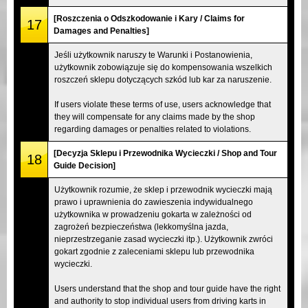
[Roszczenia o Odszkodowanie i Kary / Claims for
17
Damages and Penalties]
Jeśli użytkownik naruszy te Warunki i Postanowienia,
użytkownik zobowiązuje się do kompensowania wszelkich
roszczeń sklepu dotyczących szkód lub kar za naruszenie.
If users violate these terms of use, users acknowledge that
they will compensate for any claims made by the shop
regarding damages or penalties related to violations.
[Decyzja Sklepu i Przewodnika Wycieczki / Shop and Tour
18
Guide Decision]
Użytkownik rozumie, że sklep i przewodnik wycieczki mają
prawo i uprawnienia do zawieszenia indywidualnego
użytkownika w prowadzeniu gokarta w zależności od
zagrożeń bezpieczeństwa (lekkomyślna jazda,
nieprzestrzeganie zasad wycieczki itp.). Użytkownik zwróci
gokart zgodnie z zaleceniami sklepu lub przewodnika
wycieczki.
Users understand that the shop and tour guide have the right
and authority to stop individual users from driving karts in