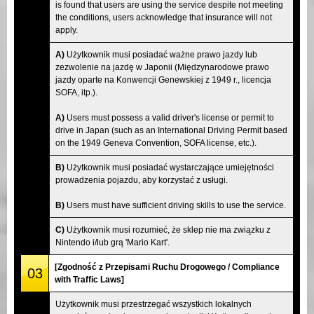
is found that users are using the service despite not meeting
the conditions, users acknowledge that insurance will not
apply.
A)
Użytkownik musi posiadać ważne prawo jazdy lub
zezwolenie na jazdę w Japonii (Międzynarodowe prawo
jazdy oparte na Konwencji Genewskiej z 1949 r., licencja
SOFA, itp.).
A)
Users must possess a valid driver's license or permit to
drive in Japan (such as an International Driving Permit based
on the 1949 Geneva Convention, SOFA license, etc.).
B)
Użytkownik musi posiadać wystarczające umiejętności
prowadzenia pojazdu, aby korzystać z usługi.
B)
Users must have sufficient driving skills to use the service.
C)
Użytkownik musi rozumieć, że sklep nie ma związku z
Nintendo i/lub grą 'Mario Kart'.
[Zgodność z Przepisami Ruchu Drogowego / Compliance
03
with Traffic Laws]
Użytkownik musi przestrzegać wszystkich lokalnych