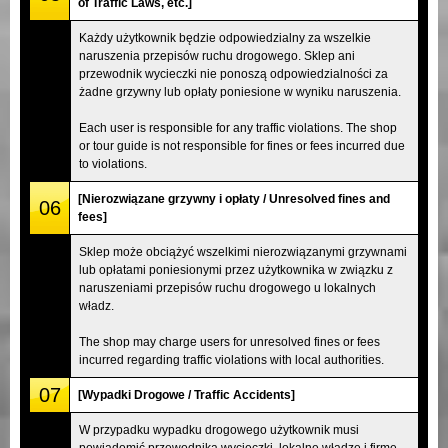
of Traffic Laws, etc.]
Każdy użytkownik będzie odpowiedzialny za wszelkie
naruszenia przepisów ruchu drogowego. Sklep ani
przewodnik wycieczki nie ponoszą odpowiedzialności za
żadne grzywny lub opłaty poniesione w wyniku naruszenia.
Each user is responsible for any traffic violations. The shop
or tour guide is not responsible for fines or fees incurred due
to violations.
[Nierozwiązane grzywny i opłaty / Unresolved fines and
06
fees]
Sklep może obciążyć wszelkimi nierozwiązanymi grzywnami
lub opłatami poniesionymi przez użytkownika w związku z
naruszeniami przepisów ruchu drogowego u lokalnych
władz.
The shop may charge users for unresolved fines or fees
incurred regarding traffic violations with local authorities.
07
[Wypadki Drogowe / Traffic Accidents]
W przypadku wypadku drogowego użytkownik musi
powiadomić przewodnika wycieczki, lokalne władze i firmę