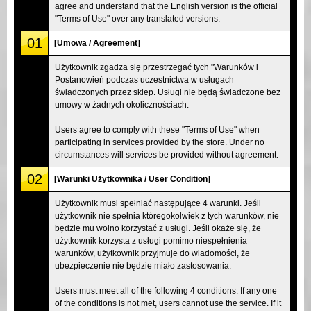
agree and understand that the English version is the official
"Terms of Use" over any translated versions.
01
[Umowa / Agreement]
Użytkownik zgadza się przestrzegać tych "Warunków i
Postanowień podczas uczestnictwa w usługach
świadczonych przez sklep. Usługi nie będą świadczone bez
umowy w żadnych okolicznościach.
Users agree to comply with these "Terms of Use" when
participating in services provided by the store. Under no
circumstances will services be provided without agreement.
02
[Warunki Użytkownika / User Condition]
Użytkownik musi spełniać następujące 4 warunki. Jeśli
użytkownik nie spełnia któregokolwiek z tych warunków, nie
będzie mu wolno korzystać z usługi. Jeśli okaże się, że
użytkownik korzysta z usługi pomimo niespełnienia
warunków, użytkownik przyjmuje do wiadomości, że
ubezpieczenie nie będzie miało zastosowania.
Users must meet all of the following 4 conditions. If any one
of the conditions is not met, users cannot use the service. If it