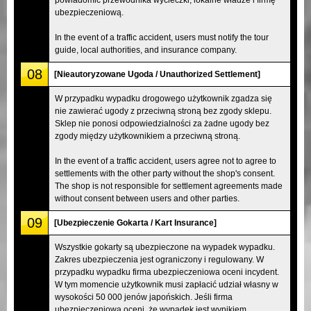
ubezpieczeniową.
In the event of a traffic accident, users must notify the tour
guide, local authorities, and insurance company.
08
[Nieautoryzowane Ugoda / Unauthorized Settlement]
W przypadku wypadku drogowego użytkownik zgadza się
nie zawierać ugody z przeciwną stroną bez zgody sklepu.
Sklep nie ponosi odpowiedzialności za żadne ugody bez
zgody między użytkownikiem a przeciwną stroną.
In the event of a traffic accident, users agree not to agree to
settlements with the other party without the shop's consent.
The shop is not responsible for settlement agreements made
without consent between users and other parties.
09
[Ubezpieczenie Gokarta / Kart Insurance]
Wszystkie gokarty są ubezpieczone na wypadek wypadku.
Zakres ubezpieczenia jest ograniczony i regulowany. W
przypadku wypadku firma ubezpieczeniowa oceni incydent.
W tym momencie użytkownik musi zapłacić udział własny w
wysokości 50 000 jenów japońskich. Jeśli firma
ubezpieczeniowa oceni, że wypadek jest wynikiem