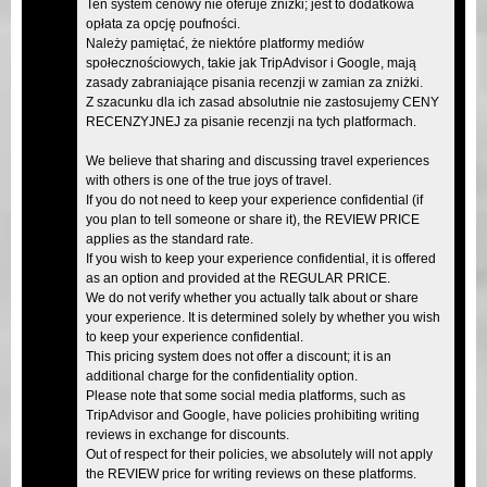
Ten system cenowy nie oferuje zniżki; jest to dodatkowa
opłata za opcję poufności.
Należy pamiętać, że niektóre platformy mediów
społecznościowych, takie jak TripAdvisor i Google, mają
zasady zabraniające pisania recenzji w zamian za zniżki.
Z szacunku dla ich zasad absolutnie nie zastosujemy CENY
RECENZYJNEJ za pisanie recenzji na tych platformach.
We believe that sharing and discussing travel experiences
with others is one of the true joys of travel.
If you do not need to keep your experience confidential (if
you plan to tell someone or share it), the REVIEW PRICE
applies as the standard rate.
If you wish to keep your experience confidential, it is offered
as an option and provided at the REGULAR PRICE.
We do not verify whether you actually talk about or share
your experience. It is determined solely by whether you wish
to keep your experience confidential.
This pricing system does not offer a discount; it is an
additional charge for the confidentiality option.
Please note that some social media platforms, such as
TripAdvisor and Google, have policies prohibiting writing
reviews in exchange for discounts.
Out of respect for their policies, we absolutely will not apply
the REVIEW price for writing reviews on these platforms.