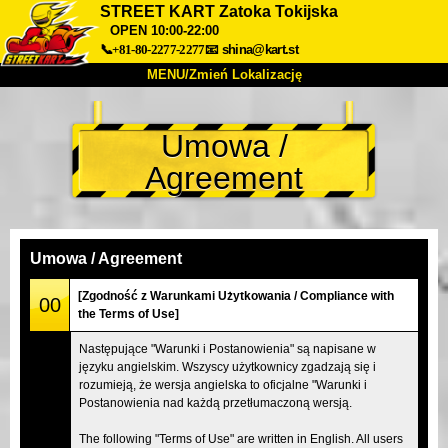
STREET KART Zatoka Tokijska
OPEN 10:00-22:00
📞+81-80-2277-2277
📧
shina@kart.st
MENU/Zmień Lokalizację
TOP
Umowa /
O nas
Specyfikacja
Cena
Agreement
Dojazd
Opinie
FAQ
Firma
Rezerwacja
Zmień Lokalizację
Umowa / Agreement
Tokyo Shinagawa
Tokyo Akihabara#1
[Zgodność z Warunkami Użytkowania / Compliance with
00
Tokyo Akihabara#2
Tokyo Shibuya
the Terms of Use]
Tokyo Shibuya Annex
Tokyo Bay
Następujące "Warunki i Postanowienia" są napisane w
języku angielskim. Wszyscy użytkownicy zgadzają się i
Tokyo Asakusa
Osaka
rozumieją, że wersja angielska to oficjalne "Warunki i
Okinawa
Postanowienia nad każdą przetłumaczoną wersją.
The following "Terms of Use" are written in English. All users