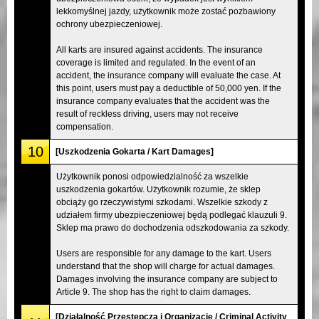
lekkomyślnej jazdy, użytkownik może zostać pozbawiony
ochrony ubezpieczeniowej.
All karts are insured against accidents. The insurance
coverage is limited and regulated. In the event of an
accident, the insurance company will evaluate the case. At
this point, users must pay a deductible of 50,000 yen. If the
insurance company evaluates that the accident was the
result of reckless driving, users may not receive
compensation.
10
[Uszkodzenia Gokarta / Kart Damages]
Użytkownik ponosi odpowiedzialność za wszelkie
uszkodzenia gokartów. Użytkownik rozumie, że sklep
obciąży go rzeczywistymi szkodami. Wszelkie szkody z
udziałem firmy ubezpieczeniowej będą podlegać klauzuli 9.
Sklep ma prawo do dochodzenia odszkodowania za szkody.
Users are responsible for any damage to the kart. Users
understand that the shop will charge for actual damages.
Damages involving the insurance company are subject to
Article 9. The shop has the right to claim damages.
[Działalność Przestępcza i Organizacje / Criminal Activity