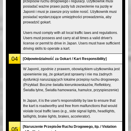
przepisów ruchu drogowego i regulacji. Użytkownik musi
posiadać ważne prawo jazdy lub zezwolenie na jazdę w
Japonii i musi je zawsze przy sobie nosić. Użytkownik musi
posiadać wystarczające umiejętności prowadzenia, aby
prowadzić gokart.
Users must comply with all local traffic laws and regulations.
Users must possess and carry at all times a valid driver's
license or permit to drive in Japan. Users must have sufficient
driving skills to operate a kart.
04
[Odpowiedzialność za Gokart / Kart Responsibility]
W Japonii, zgodnie z prawem, obowiązkiem użytkownika jest
upewnienie się, że gokart jest sprawny i nie ma żadnych
dysfunkcji naruszających lokalne przepisy ruchu drogowego.
(Przykład: Boczne światła kierunkowskazów, Reflektory,
Światła tylne, Światła hamowania, hamulce, przyspieszenie)
In Japan, it is the user's responsibility by law to ensure that
the kart is roadworthy and free from malfunctions that would
violate local traffic laws (e.g., side signal lights, headlights,
taillights, brake lights, brakes, accelerator).
[Naruszenie Przepisów Ruchu Drogowego, itp. / Violation
05