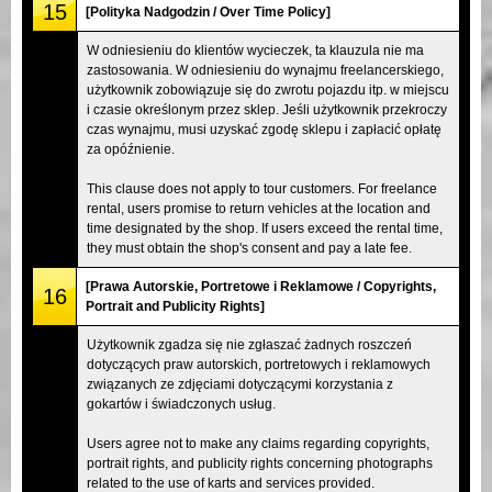
15
[Polityka Nadgodzin / Over Time Policy]
W odniesieniu do klientów wycieczek, ta klauzula nie ma
zastosowania. W odniesieniu do wynajmu freelancerskiego,
użytkownik zobowiązuje się do zwrotu pojazdu itp. w miejscu
i czasie określonym przez sklep. Jeśli użytkownik przekroczy
czas wynajmu, musi uzyskać zgodę sklepu i zapłacić opłatę
za opóźnienie.
This clause does not apply to tour customers. For freelance
rental, users promise to return vehicles at the location and
time designated by the shop. If users exceed the rental time,
they must obtain the shop's consent and pay a late fee.
[Prawa Autorskie, Portretowe i Reklamowe / Copyrights,
16
Portrait and Publicity Rights]
Użytkownik zgadza się nie zgłaszać żadnych roszczeń
dotyczących praw autorskich, portretowych i reklamowych
związanych ze zdjęciami dotyczącymi korzystania z
gokartów i świadczonych usług.
Users agree not to make any claims regarding copyrights,
portrait rights, and publicity rights concerning photographs
related to the use of karts and services provided.