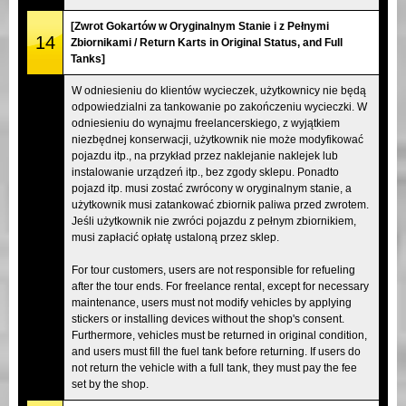
[Zwrot Gokartów w Oryginalnym Stanie i z Pełnymi
14
Zbiornikami / Return Karts in Original Status, and Full
Tanks]
W odniesieniu do klientów wycieczek, użytkownicy nie będą
odpowiedzialni za tankowanie po zakończeniu wycieczki. W
odniesieniu do wynajmu freelancerskiego, z wyjątkiem
niezbędnej konserwacji, użytkownik nie może modyfikować
pojazdu itp., na przykład przez naklejanie naklejek lub
instalowanie urządzeń itp., bez zgody sklepu. Ponadto
pojazd itp. musi zostać zwrócony w oryginalnym stanie, a
użytkownik musi zatankować zbiornik paliwa przed zwrotem.
Jeśli użytkownik nie zwróci pojazdu z pełnym zbiornikiem,
musi zapłacić opłatę ustaloną przez sklep.
For tour customers, users are not responsible for refueling
after the tour ends. For freelance rental, except for necessary
maintenance, users must not modify vehicles by applying
stickers or installing devices without the shop's consent.
Furthermore, vehicles must be returned in original condition,
and users must fill the fuel tank before returning. If users do
not return the vehicle with a full tank, they must pay the fee
set by the shop.