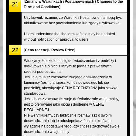
[Zmiany w Warunkach i Postanowieniach / Changes to the
21
Term and Conditions]
Użytkownik rozumie, że Warunki i Postanowienia mogą być
aktualizowane bez powiadomienia lub zgody użytkownika.
Users understand that the terms of use may be updated
without notification or approval to users.
22
[Cena recenzji / Review Price]
Wierzymy, że dzielenie się doświadczeniami z podróży i
dyskutowanie o nich z innymi to jedna z prawdziwych
radości podróżowania.
Jeśli nie musisz zachować swojego doświadczenia w
tajemnicy (jeśli planujesz komuś powiedzieć lub się
podzielić), obowiązuje CENA RECENZYJNA jako stawka
standardowa.
Jeśli chcesz zachować swoje doświadczenie w tajemnicy,
jest to oferowane jako opcja i dostępne w CENIE
REGULARNEJ.
Nie weryfikujemy, czy faktycznie rozmawiasz o swoim
doświadczeniu lub je udostępniasz. Jest to określane
wyłącznie na podstawie tego, czy chcesz zachować swoje
doświadczenie w tajemnicy.