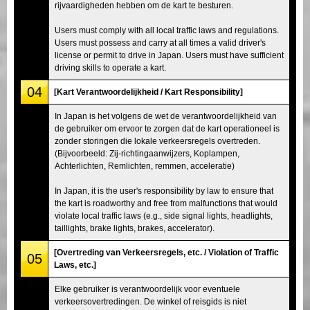
rijvaardigheden hebben om de kart te besturen.
Users must comply with all local traffic laws and regulations.
Users must possess and carry at all times a valid driver's
license or permit to drive in Japan. Users must have sufficient
driving skills to operate a kart.
04
[Kart Verantwoordelijkheid / Kart Responsibility]
In Japan is het volgens de wet de verantwoordelijkheid van
de gebruiker om ervoor te zorgen dat de kart operationeel is
zonder storingen die lokale verkeersregels overtreden.
(Bijvoorbeeld: Zij-richtingaanwijzers, Koplampen,
Achterlichten, Remlichten, remmen, acceleratie)
In Japan, it is the user's responsibility by law to ensure that
the kart is roadworthy and free from malfunctions that would
violate local traffic laws (e.g., side signal lights, headlights,
taillights, brake lights, brakes, accelerator).
[Overtreding van Verkeersregels, etc. / Violation of Traffic
05
Laws, etc.]
Elke gebruiker is verantwoordelijk voor eventuele
verkeersovertredingen. De winkel of reisgids is niet