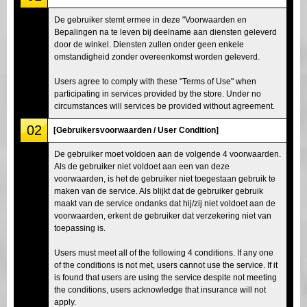
De gebruiker stemt ermee in deze "Voorwaarden en
Bepalingen na te leven bij deelname aan diensten geleverd
door de winkel. Diensten zullen onder geen enkele
omstandigheid zonder overeenkomst worden geleverd.
Users agree to comply with these "Terms of Use" when
participating in services provided by the store. Under no
circumstances will services be provided without agreement.
02
[Gebruikersvoorwaarden / User Condition]
De gebruiker moet voldoen aan de volgende 4 voorwaarden.
Als de gebruiker niet voldoet aan een van deze
voorwaarden, is het de gebruiker niet toegestaan gebruik te
maken van de service. Als blijkt dat de gebruiker gebruik
maakt van de service ondanks dat hij/zij niet voldoet aan de
voorwaarden, erkent de gebruiker dat verzekering niet van
toepassing is.
Users must meet all of the following 4 conditions. If any one
of the conditions is not met, users cannot use the service. If it
is found that users are using the service despite not meeting
the conditions, users acknowledge that insurance will not
apply.