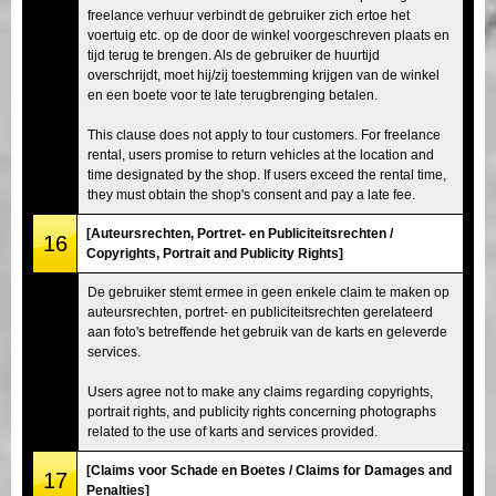
freelance verhuur verbindt de gebruiker zich ertoe het
voertuig etc. op de door de winkel voorgeschreven plaats en
tijd terug te brengen. Als de gebruiker de huurtijd
overschrijdt, moet hij/zij toestemming krijgen van de winkel
en een boete voor te late terugbrenging betalen.
This clause does not apply to tour customers. For freelance
rental, users promise to return vehicles at the location and
time designated by the shop. If users exceed the rental time,
they must obtain the shop's consent and pay a late fee.
[Auteursrechten, Portret- en Publiciteitsrechten /
16
Copyrights, Portrait and Publicity Rights]
De gebruiker stemt ermee in geen enkele claim te maken op
auteursrechten, portret- en publiciteitsrechten gerelateerd
aan foto's betreffende het gebruik van de karts en geleverde
services.
Users agree not to make any claims regarding copyrights,
portrait rights, and publicity rights concerning photographs
related to the use of karts and services provided.
[Claims voor Schade en Boetes / Claims for Damages and
17
Penalties]