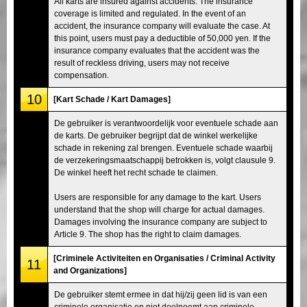
All karts are insured against accidents. The insurance
coverage is limited and regulated. In the event of an
accident, the insurance company will evaluate the case. At
this point, users must pay a deductible of 50,000 yen. If the
insurance company evaluates that the accident was the
result of reckless driving, users may not receive
compensation.
10
[Kart Schade / Kart Damages]
De gebruiker is verantwoordelijk voor eventuele schade aan
de karts. De gebruiker begrijpt dat de winkel werkelijke
schade in rekening zal brengen. Eventuele schade waarbij
de verzekeringsmaatschappij betrokken is, volgt clausule 9.
De winkel heeft het recht schade te claimen.
Users are responsible for any damage to the kart. Users
understand that the shop will charge for actual damages.
Damages involving the insurance company are subject to
Article 9. The shop has the right to claim damages.
[Criminele Activiteiten en Organisaties / Criminal Activity
11
and Organizations]
De gebruiker stemt ermee in dat hij/zij geen lid is van een
criminele organisatie en niet deelneemt aan criminele