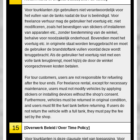
Voor tourklanten zijn gebruikers niet verantwoordelijk voor
het vullen van de tanks nadat de tour is beëindigd. Voor
freelance verhuur mag de gebruiker het voertuig etc. niet
modificeren, zoals het bevestigen van stickers of installeren
van apparaten etc., zonder toestemming van de winkel,
behalve voor noodzakelijk onderhoud. Bovendien moet het
voertuig etc. in originele staat worden teruggebracht en moet
de gebruiker de brandstoftank vullen voordat deze wordt
teruggebracht. Als de gebruiker het voertuig niet met een
volle tank terugbrengt, moet hij/zij de door de winkel
voorgeschreven kosten betalen.
For tour customers, users are not responsible for refueling
after the tour ends. For freelance rental, except for necessary
maintenance, users must not modify vehicles by applying
stickers or installing devices without the shop's consent.
Furthermore, vehicles must be returned in original condition,
and users must fill the fuel tank before returning. If users do
not return the vehicle with a full tank, they must pay the fee
set by the shop.
15
[Overwerk Beleid / Over Time Policy]
Voor tourklanten is deze clausule niet van toepassing. Voor