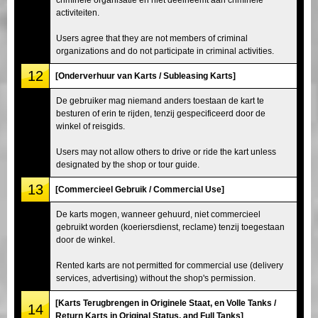
activiteiten.
Users agree that they are not members of criminal
organizations and do not participate in criminal activities.
12
[Onderverhuur van Karts / Subleasing Karts]
De gebruiker mag niemand anders toestaan de kart te
besturen of erin te rijden, tenzij gespecificeerd door de
winkel of reisgids.
Users may not allow others to drive or ride the kart unless
designated by the shop or tour guide.
13
[Commercieel Gebruik / Commercial Use]
De karts mogen, wanneer gehuurd, niet commercieel
gebruikt worden (koeriersdienst, reclame) tenzij toegestaan
door de winkel.
Rented karts are not permitted for commercial use (delivery
services, advertising) without the shop's permission.
[Karts Terugbrengen in Originele Staat, en Volle Tanks /
14
Return Karts in Original Status, and Full Tanks]