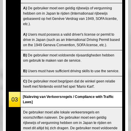
A)
De gebruiker moet een geldig rijbewijs of vergunning
hebben om in Japan te rijden (Internationaal rijbewijs
gebaseerd op het Genève Verdrag van 1949, SOFA licentie,
etc.).
A)
Users must possess a valid driver's license or permit to
drive in Japan (such as an International Driving Permit based
on the 1949 Geneva Convention, SOFA license, etc.).
B)
De gebruiker moet voldoende rijvaardigheden hebben
om gebruik te maken van de service.
B)
Users must have sufficient driving skills to use the service.
C)
De gebruiker moet begrijpen dat de winkel geen relatie
heeft met Nintendo en/of het spel 'Mario Kart'.
[Naleving van Verkeersregels / Compliance with Traffic
03
Laws]
De gebruiker moet alle lokale verkeersregels en
voorschriften naleven. De gebruiker moet een geldig
rijbewijs of vergunning hebben om in Japan te rijden en
moet dit altijd bij zich dragen. De gebruiker moet voldoende