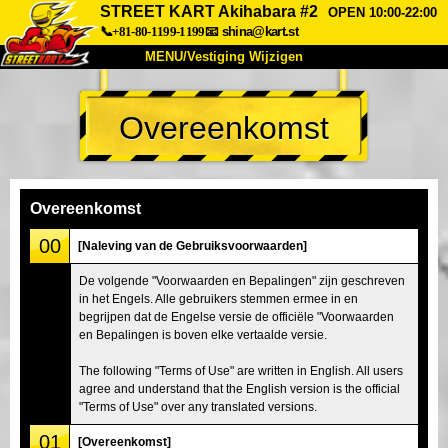
STREET KART Akihabara #2
OPEN 10:00-22:00
📞+81-80-1199-1199
📧
shina@kart.st
MENU/Vestiging Wijzigen
TOP
Overeenkomst
Over Ons
Specificaties
Prijs
Bereikbaarheid
Reviews
Veelgestelde Vragen
Bedrijf
Reserveren
Overeenkomst
Vestiging Wijzigen
00
[Naleving van de Gebruiksvoorwaarden]
Tokio Shinagawa
Tokio Akihabara#1
De volgende "Voorwaarden en Bepalingen" zijn geschreven
in het Engels. Alle gebruikers stemmen ermee in en
Tokio Akihabara#2
Tokio Shibuya
begrijpen dat de Engelse versie de officiële "Voorwaarden
Tokio Shibuya Annex
Tokio Baai
en Bepalingen is boven elke vertaalde versie.
Tokio Asakusa
Osaka
The following "Terms of Use" are written in English. All users
agree and understand that the English version is the official
Okinawa
"Terms of Use" over any translated versions.
01
[Overeenkomst]