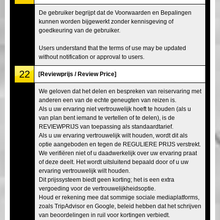
De gebruiker begrijpt dat de Voorwaarden en Bepalingen
kunnen worden bijgewerkt zonder kennisgeving of
goedkeuring van de gebruiker.
Users understand that the terms of use may be updated
without notification or approval to users.
22
[Reviewprijs / Review Price]
We geloven dat het delen en bespreken van reiservaring met
anderen een van de echte geneugten van reizen is.
Als u uw ervaring niet vertrouwelijk hoeft te houden (als u
van plan bent iemand te vertellen of te delen), is de
REVIEWPRIJS van toepassing als standaardtarief.
Als u uw ervaring vertrouwelijk wilt houden, wordt dit als
optie aangeboden en tegen de REGULIERE PRIJS verstrekt.
We verifiëren niet of u daadwerkelijk over uw ervaring praat
of deze deelt. Het wordt uitsluitend bepaald door of u uw
ervaring vertrouwelijk wilt houden.
Dit prijssysteem biedt geen korting; het is een extra
vergoeding voor de vertrouwelijkheidsoptie.
Houd er rekening mee dat sommige sociale mediaplatforms,
zoals TripAdvisor en Google, beleid hebben dat het schrijven
van beoordelingen in ruil voor kortingen verbiedt.