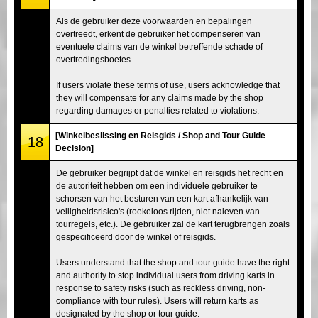
Als de gebruiker deze voorwaarden en bepalingen
overtreedt, erkent de gebruiker het compenseren van
eventuele claims van de winkel betreffende schade of
overtredingsboetes.
If users violate these terms of use, users acknowledge that
they will compensate for any claims made by the shop
regarding damages or penalties related to violations.
[Winkelbeslissing en Reisgids / Shop and Tour Guide
18
Decision]
De gebruiker begrijpt dat de winkel en reisgids het recht en
de autoriteit hebben om een individuele gebruiker te
schorsen van het besturen van een kart afhankelijk van
veiligheidsrisico's (roekeloos rijden, niet naleven van
tourregels, etc.). De gebruiker zal de kart terugbrengen zoals
gespecificeerd door de winkel of reisgids.
Users understand that the shop and tour guide have the right
and authority to stop individual users from driving karts in
response to safety risks (such as reckless driving, non-
compliance with tour rules). Users will return karts as
designated by the shop or tour guide.