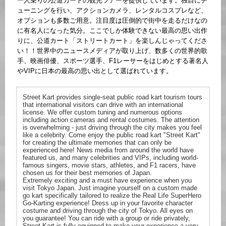
一人乗りの公道カートの観光ツアーを提供しています。独自にチ
ューニングを行い、アクションカメラ、レンタルコスプレなど、
オプションも多数ご用意。注目度は圧倒的で街中を走るだけなの
に有名人になった気分。ここでしか体験できない最高の思い出作
りに、公道カート「ストリートカート」を楽しんじゃってくださ
い！！世界中のニュースメディアが取り上げ、数多くの世界的歌
手、映画俳優、スポーツ選手、F1レーサーをはじめとする著名人
やVIPに日本の最高の思い出として選ばれています。
Street Kart provides single-seat public road kart tourism tours
that international visitors can drive with an international
license. We offer custom tuning and numerous options
including action cameras and rental costumes. The attention
is overwhelming - just driving through the city makes you feel
like a celebrity. Come enjoy the public road kart "Street Kart"
for creating the ultimate memories that can only be
experienced here! News media from around the world have
featured us, and many celebrities and VIPs, including world-
famous singers, movie stars, athletes, and F1 racers, have
chosen us for their best memories of Japan.
Extremely exciting and a must have experience when you
visit Tokyo Japan. Just imagine yourself on a custom made
go kart specifically tailored to realize the Real Life SuperHero
Go-Karting experience! Dress up in your favorite character
costume and driving through the city of Tokyo. All eyes on
you guarantee! You can ride with a group or ride privately,
Street Kart is fully equipped to make your experience a very