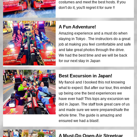
costumes and meet the best hosts. If you
don't do it, you'll regret it for sure !!
A Fun Adventure!
Amazing experience and a must do when
staying in Tokyo . The instructors do a great
job at making you feel comfortable and safe
and take great photos through the drive.
We had the best time and we will be back
for our next stay in Japan
Best Excursion in Japan!
My fiancé and I booked this not knowing
what to expect. But after our tour, this ended
up being one the best experiences we
have ever had! This tops any excursion we
did in Japan. The staff took great care of us
and made sure we were prepared/safe the
whole time. The guide is amazing and
ensured we had a blast!.
A Must-Do Open-Air Streetcar