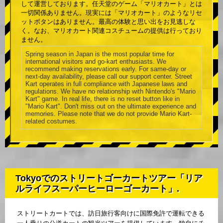
して運営しております。任天堂のゲーム「マリオカート」とは
一切関係ありません。現実には「マリオカート」のようなリセ
ットボタンはありません。最高の体験と思い出をお見逃しな
く。なお、マリオカート関連コスチュームの提供は行っており
ません。
Spring season in Japan is the most popular time for
international visitors and go-kart enthusiasts. We
recommend making reservations early. For same-day or
next-day availability, please call our support center. Street
Kart operates in full compliance with Japanese laws and
regulations. We have no relationship with Nintendo's "Mario
Kart" game. In real life, there is no reset button like in
"Mario Kart". Don't miss out on the ultimate experience and
memories. Please note that we do not provide Mario Kart-
related costumes.
Tokyoでのストリートゴーカートツアー「リア
ルライフスーパーヒーローゴーカート」.
ストリートカートでは、訪日旅行客向けに国際免許で運転できる