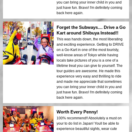
you can bring your inner child in you and
just have fun. Bravo! I'm definitely coming
back here again.
Forget the Subways.... Drive a Go
Kart around Shibuya Instead!!
This was hands down, the most liberating
and exciting experience. Getting to DRIVE
on a Go-Kart in one of the most touristy,
well-know areas of Tokyo while having
locals take pictures of you is a one of a
lifetime treat you can give to yourself. The
tour guides are awesome. He made this
experience very easy and thrilling to ride
and made me appreciate that sometimes
you can bring your inner child in you and
just have fun. Bravo! I'm definitely coming
back here again.
Worth Every Penny!
100% recommend!! Absolutely a must on
your to do list in Japan! Youll be able to
experience beautiful sights, wear cute