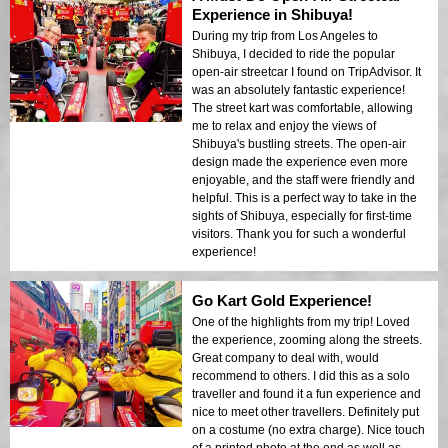
Experience in Shibuya!
During my trip from Los Angeles to
Shibuya, I decided to ride the popular
open-air streetcar I found on TripAdvisor. It
was an absolutely fantastic experience!
The street kart was comfortable, allowing
me to relax and enjoy the views of
Shibuya's bustling streets. The open-air
design made the experience even more
enjoyable, and the staff were friendly and
helpful. This is a perfect way to take in the
sights of Shibuya, especially for first-time
visitors. Thank you for such a wonderful
experience!
Go Kart Gold Experience!
One of the highlights from my trip! Loved
the experience, zooming along the streets.
Great company to deal with, would
recommend to others. I did this as a solo
traveller and found it a fun experience and
nice to meet other travellers. Definitely put
on a costume (no extra charge). Nice touch