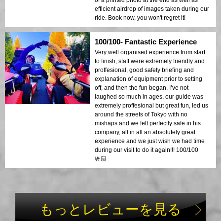
of a printed photo at the end as well as
efficient airdrop of images taken during our
ride. Book now, you won't regret it!
100/100- Fantastic Experience
Very well organised experience from start
to finish, staff were extremely friendly and
proffesional, good safety briefing and
explanation of equipment prior to setting
off, and then the fun began, I’ve not
laughed so much in ages, our guide was
extremely proffesional but great fun, led us
around the streets of Tokyo with no
mishaps and we felt perfectly safe in his
company, all in all an absolutely great
experience and we just wish we had time
during our visit to do it again!!! 100/100
🤟🏻
もっとレビューを見る