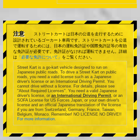
注意
ストリートカートは日本の公道を走行するために
設計されているゴーカート車両です。ストリートカートを公道
で運転するためには、日本の運転免許証や国際免許証等の有効
な免許証が必要です。免許証がなければ運転できません。詳細
は
「必要な免許について」
をご覧ください。
Street Kart is a go-kart vehicle designed to run on
Japanese public roads. To drive a Street Kart on public
roads, you need a valid license such as a Japanese
driver's license or an International Driving Permit. You
cannot drive without a license. For details, please see
"About Required Licenses". You need a valid Japanese
driver's license, or
an International Driving Permit
, or an
SOFA License for US Forces Japan, or your own driver's
license and an official Japanese translation of the license
if you are from Switzerland, Germany, France, Taiwan,
Belgium, Monaco. Remember! NO LICENSE NO DRIVE!!
For more information
.