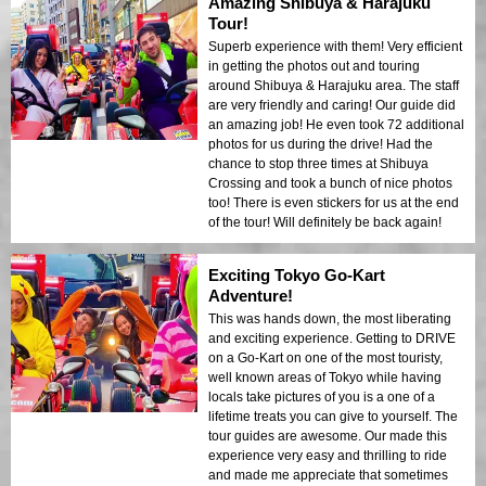
Amazing Shibuya & Harajuku
Tour!
Superb experience with them! Very efficient
in getting the photos out and touring
around Shibuya & Harajuku area. The staff
are very friendly and caring! Our guide did
an amazing job! He even took 72 additional
photos for us during the drive! Had the
chance to stop three times at Shibuya
Crossing and took a bunch of nice photos
too! There is even stickers for us at the end
of the tour! Will definitely be back again!
Exciting Tokyo Go-Kart
Adventure!
This was hands down, the most liberating
and exciting experience. Getting to DRIVE
on a Go-Kart on one of the most touristy,
well known areas of Tokyo while having
locals take pictures of you is a one of a
lifetime treats you can give to yourself. The
tour guides are awesome. Our made this
experience very easy and thrilling to ride
and made me appreciate that sometimes