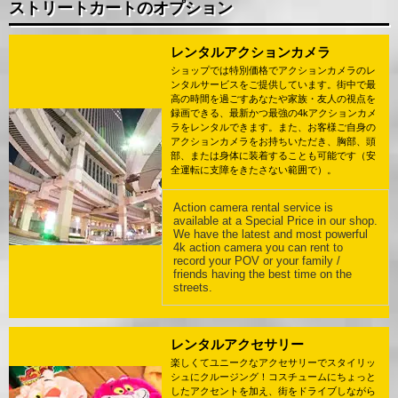
ストリートカートのオプション
レンタルアクションカメラ
ショップでは特別価格でアクションカメラのレ
ンタルサービスをご提供しています。街中で最
高の時間を過ごすあなたや家族・友人の視点を
録画できる、最新かつ最強の4kアクションカメ
ラをレンタルできます。また、お客様ご自身の
アクションカメラをお持ちいただき、胸部、頭
部、または身体に装着することも可能です（安
全運転に支障をきたさない範囲で）。
Action camera rental service is
available at a Special Price in our shop.
We have the latest and most powerful
4k action camera you can rent to
record your POV or your family /
friends having the best time on the
streets.
レンタルアクセサリー
楽しくてユニークなアクセサリーでスタイリッ
シュにクルージング！コスチュームにちょっと
したアクセントを加え、街をドライブしながら