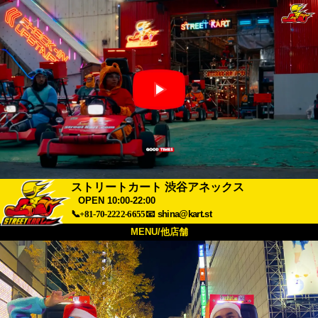
ストリートカート 渋谷アネックス
OPEN 10:00-22:00
📞+81-70-2222-6655
📧
shina@kart.st
MENU/他店舗
トップ
概要
車両
価格
アクセス
評価
FAQ