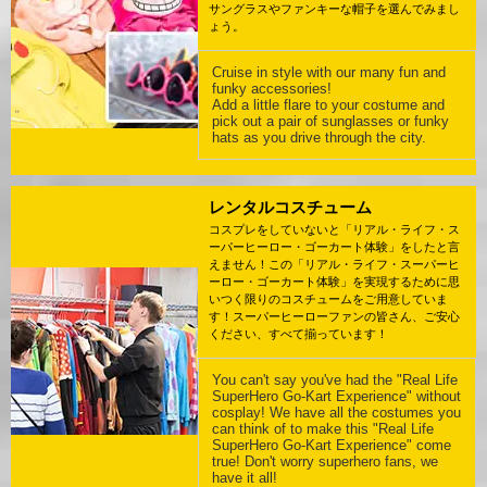
サングラスやファンキーな帽子を選んでみまし
ょう。
Cruise in style with our many fun and
funky accessories!
Add a little flare to your costume and
pick out a pair of sunglasses or funky
hats as you drive through the city.
レンタルコスチューム
コスプレをしていないと「リアル・ライフ・ス
ーパーヒーロー・ゴーカート体験」をしたと言
えません！この「リアル・ライフ・スーパーヒ
ーロー・ゴーカート体験」を実現するために思
いつく限りのコスチュームをご用意していま
す！スーパーヒーローファンの皆さん、ご安心
ください、すべて揃っています！
You can't say you've had the "Real Life
SuperHero Go-Kart Experience" without
cosplay! We have all the costumes you
can think of to make this "Real Life
SuperHero Go-Kart Experience" come
true! Don't worry superhero fans, we
have it all!