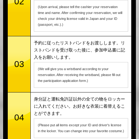
02
(Upon arrival, please tell the cashier your reservation
time and name. After confirming your reservation, we will
check your driving license valid in Japan and your ID
(passport, etc.).)
予約に従ったリストバンドをお渡しします。リ
ストバンドを受け取った後に、参加申込書に記
入をお願いします。
03
(We will give you a wristband according to your
reservation. After receiving the wristband, please fill out
the participation application form.)
身分証と運転免許証以外の全ての物をロッカー
に入れてください。お好きな衣装に着替えるこ
とができます。
04
(Please put all items except your ID and driver's license
in the locker. You can change into your favorite costume.)