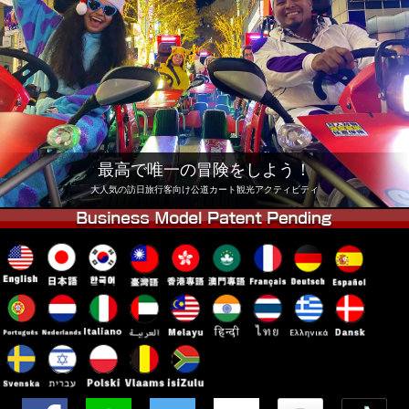
会社
予約
他店舗
東京 品川
東京 秋葉原 #1
東京 秋葉原 #2
東京 渋谷
東京 渋谷アネックス
東京ベイ
東京 浅草
大阪
最高で唯一の冒険をしよう！
沖縄
大人気の訪日旅行客向け公道カート観光アクティビティ