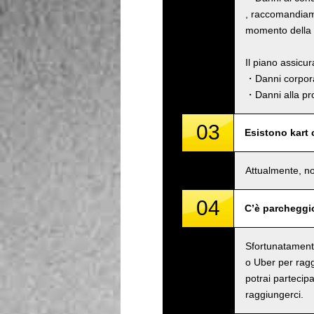
, raccomandiamo
momento della p
Il piano assicu
・Danni corpora
・Danni alla pro
03
Esistono kart
Attualmente, no
04
C’è parcheggi
Sfortunatamente
o Uber per raggi
potrai partecipa
raggiungerci.