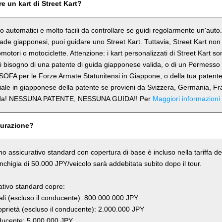
e un kart di Street Kart?
ono automatici e molto facili da controllare se guidi regolarmente un'aut
trade giapponesi, puoi guidare uno Street Kart. Tuttavia, Street Kart no
omotori o motociclette. Attenzione: i kart personalizzati di Street Kart s
 bisogno di una patente di guida giapponese valida, o di un Permesso 
SOFA per le Forze Armate Statunitensi in Giappone, o della tua patent
ciale in giapponese della patente se provieni da Svizzera, Germania, Fr
rda! NESSUNA PATENTE, NESSUNA GUIDA!! Per
Maggiori informazioni
curazione?
ano assicurativo standard con copertura di base è incluso nella tariffa del
anchigia di 50.000 JPY/veicolo sarà addebitata subito dopo il tour.
rativo standard copre:
li (escluso il conducente): 800.000.000 JPY
prietà (escluso il conducente): 2.000.000 JPY
ucente: 5.000.000 JPY