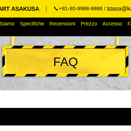
asa@ka
ART ASAKUSA
📞+81-80-9988-9988
📧
 Siamo
Specifiche
Recensioni
Prezzo
Accesso
F
FAQ