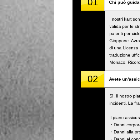
01
Chi può guidar
I nostri kart s
valida per le s
patenti per cicl
Giappone. Avrai
di una Licenza 
traduzione uffi
Monaco. Rico
02
Avete un'assi
Sì. Il nostro pi
incidenti. La fr
Il piano assicu
・Danni corpora
・Danni alla pro
・Danni al cond