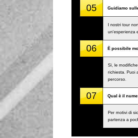
05
Guidiamo sull
I nostri tour n
un'esperienza e
06
È possibile mo
Sì, le modifich
richiesta. Puoi
percorso.
07
Qual è il num
Per motivi di 
partenza a poch