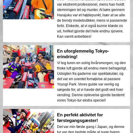
var ekstremt professionel, mens han holdt
stemningen let og munter. At køre gennem
Harajuku var et højdepunkt, især at se alle
de trendy modebutikker, mens vi passerede
forbi. Elskede, at vi også kunne klæde os
ud, hvilket gjorde det hele endnu sjovere.
Kan varmt anbefales!
En uforglemmelig Tokyo-
erindring!
Vi tog turen en solrig forårsmorgen, og den
friske luft gjorde alt endnu mere behageligt.
Udsigten fra gaderne var spektakulær, og
det var en uventet fornøjelse at passere
Yoyogi Park. Vores guide var venlig og
sørgede for, at vi havde det godt ved hver
vending. Denne oplevelse gjorde bestemt
vores Tokyo-tur ekstra speciel!
En perfekt aktivitet for
førstegangsgæster!
Det var min første gang i Japan, og denne
tur var den bedste måde at suge byens