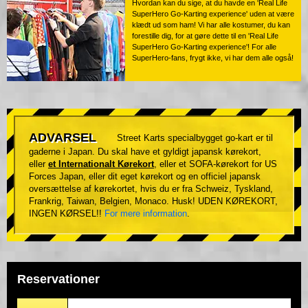
Hvordan kan du sige, at du havde en 'Real Life
SuperHero Go-Karting experience' uden at være
klædt ud som ham! Vi har alle kostumer, du kan
forestille dig, for at gøre dette til en 'Real Life
SuperHero Go-Karting experience'! For alle
SuperHero-fans, frygt ikke, vi har dem alle også!
ADVARSEL
Street Karts specialbygget go-kart er til
gaderne i Japan. Du skal have et gyldigt japansk kørekort,
eller
et Internationalt Kørekort
, eller et SOFA-kørekort for US
Forces Japan, eller dit eget kørekort og en officiel japansk
oversættelse af kørekortet, hvis du er fra Schweiz, Tyskland,
Frankrig, Taiwan, Belgien, Monaco. Husk! UDEN KØREKORT,
INGEN KØRSEL!!
For mere information
.
Reservationer