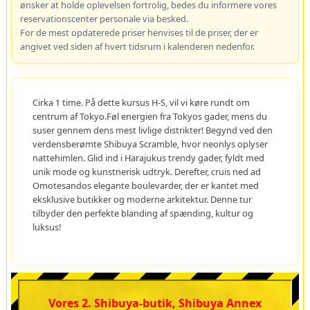
ønsker at holde oplevelsen fortrolig, bedes du informere vores
reservationscenter personale via besked.
For de mest opdaterede priser henvises til de priser, der er
angivet ved siden af hvert tidsrum i kalenderen nedenfor.
Cirka 1 time. På dette kursus H-S, vil vi køre rundt om
centrum af Tokyo.Føl energien fra Tokyos gader, mens du
suser gennem dens mest livlige distrikter! Begynd ved den
verdensberømte Shibuya Scramble, hvor neonlys oplyser
nattehimlen. Glid ind i Harajukus trendy gader, fyldt med
unik mode og kunstnerisk udtryk. Derefter, cruis ned ad
Omotesandos elegante boulevarder, der er kantet med
eksklusive butikker og moderne arkitektur. Denne tur
tilbyder den perfekte blanding af spænding, kultur og
luksus!
Vores 2. Shibuya-butik, Shibuya Annex