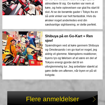
atmosfære til sig. Go-karten var nem at
køre, og hele oplevelsen var glat fra start til
slut. At se de berømte gader i Tokyo fra en
så unik vinkel var helt fantastisk. Hvis du
ønsker noget anderledes end din
sædvanlige sightseeing, er dette perfekt.
Shibuya på en Go-Kart = Ren
sjov!
Spændingen ved at køre gennem Shibuya
og Omotesando i en go-kart er noget, jeg
aldrig vil glemme. Mængdens reaktioner,
byens lys og følelsen af at være en del af
Tokyos energi gjorde det til en
uforglemmelig tur. Jeg anbefaler stærkt at
gøre dette om aftenen, når byen er på sit
livligste.
Flere anmeldelser