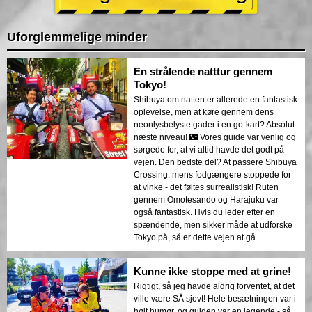
Uforglemmelige minder
En strålende natttur gennem
Tokyo!
Shibuya om natten er allerede en fantastisk
oplevelse, men at køre gennem dens
neonlysbelyste gader i en go-kart? Absolut
næste niveau! 🌃 Vores guide var venlig og
sørgede for, at vi altid havde det godt på
vejen. Den bedste del? At passere Shibuya
Crossing, mens fodgængere stoppede for
at vinke - det føltes surrealistisk! Ruten
gennem Omotesando og Harajuku var
også fantastisk. Hvis du leder efter en
spændende, men sikker måde at udforske
Tokyo på, så er dette vejen at gå.
Kunne ikke stoppe med at grine!
Rigtigt, så jeg havde aldrig forventet, at det
ville være SÅ sjovt! Hele besætningen var i
højt humør, og guiden var en legende - så