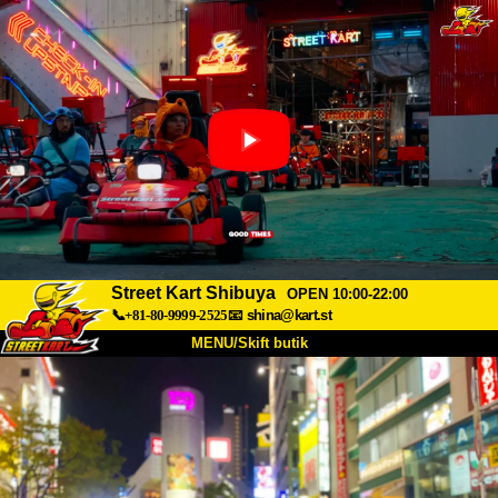
Street Kart Shibuya
OPEN 10:00-22:00
📞+81-80-9999-2525
📧
shina@kart.st
MENU/Skift butik
TOP
Om
Specifikationer
Pris
Adgang
Stemme
FAQ