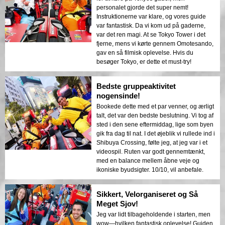
personalet gjorde det super nemt!
Instruktionerne var klare, og vores guide
var fantastisk. Da vi kom ud på gaderne,
var det ren magi. At se Tokyo Tower i det
fjerne, mens vi kørte gennem Omotesando,
gav en så filmisk oplevelse. Hvis du
besøger Tokyo, er dette et must-try!
Bedste gruppeaktivitet
nogensinde!
Bookede dette med et par venner, og ærligt
talt, det var den bedste beslutning. Vi tog af
sted i den sene eftermiddag, lige som byen
gik fra dag til nat. I det øjeblik vi rullede ind i
Shibuya Crossing, følte jeg, at jeg var i et
videospil. Ruten var godt gennemtænkt,
med en balance mellem åbne veje og
ikoniske byudsigter. 10/10, vil anbefale.
Sikkert, Velorganiseret og Så
Meget Sjov!
Jeg var lidt tilbageholdende i starten, men
wow—hvilken fantastisk oplevelse! Guiden