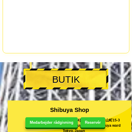
BUTIK
Shibuya Shop
[150-0044]東京都渋谷区円山町15-3
Medarbejder rådgivning
Reservér
15-3 Maruyama-Cho Shibuya ward
Tokyo, Japan