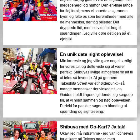
meget energi og humor. Den en-time lange
tur fløj forbi, mens vi snoede os gennem
byen og følte os som berømtheder med alle
de mennesker, der tog billeder. Det
dryppede lidt, men selv det bidrog til
spændingen. Jeg ville gøre det igen på et
øjeblik!
En unik date night oplevelse!
Min kæreste og jeg ville gøre noget særligt
for vores tur, og dette viste sig at være
perfekt. Shibuyas livlige atmosfære fik alt til
at føles så levende. At gå gennem
Takeshita Street var et højdepunkt - så
mange mennesker der vinkede til os.
Guiden holdt tingene glidende, og sørgede
for, at vi holdt sammen og nød oplevelsen.
Perfekt for par, der søger en blanding af
spænding og sightseeing.
Shibuya med Go-Kart? Ja tak!
Okay, jeg må indrømme - jeg var lidt nervøs
for at køre på Tokyos gader, men