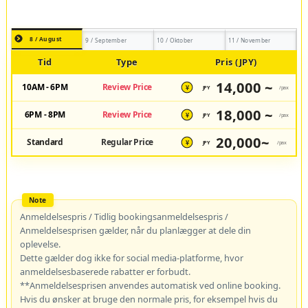
8 / August
9 / September
10 / Oktober
11 / November
Tid
Type
Pris (JPY)
14,000 ~
10AM - 6PM
Review Price
JPY
/pax
¥
18,000 ~
6PM - 8PM
Review Price
JPY
/pax
¥
20,000~
Standard
Regular Price
JPY
/pax
¥
Anmeldelsespris / Tidlig bookingsanmeldelsespris /
Anmeldelsesprisen gælder, når du planlægger at dele din
oplevelse.
Dette gælder dog ikke for social media-platforme, hvor
anmeldelsesbaserede rabatter er forbudt.
**Anmeldelsesprisen anvendes automatisk ved online booking.
Hvis du ønsker at bruge den normale pris, for eksempel hvis du