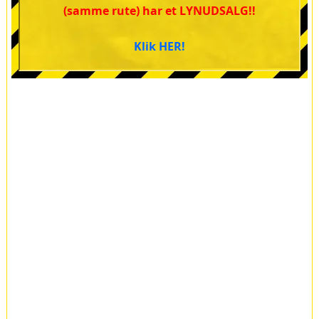
(samme rute) har et LYNUDSALG!!
Klik HER!